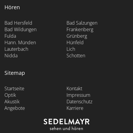
Hören
Bad Hersfeld
Bad Salzungen
Bad Wildungen
Frankenberg
Fulda
Grünberg
Hann. Münden
Hünfeld
Lauterbach
Lich
Nidda
Schotten
Sitemap
Startseite
Kontakt
Optik
Impressum
Akustik
Datenschutz
Angebote
Karriere
Kundenbewertungen und Erfahrungen zu
Sedelmayr Optik und Akustik GmbH
SEHR GUT
100%