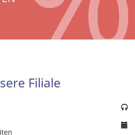
ere Filiale
iten