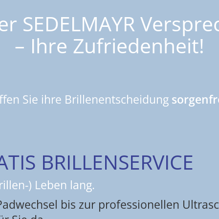
er
SEDELMAYR
Verspre
– Ihre Zufriedenheit!
ffen Sie ihre Brillenentscheidung
sorgenfre
ATIS BRILLENSERVICE
rillen-) Leben lang.
adwechsel bis zur professionellen Ultrasc