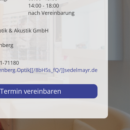
14:00 - 18:00
nach Vereinbarung
tik & Akustik GmbH
nberg
51-71180
enberg.Optik[[/8bH5s_fQ/]]sedelmayr.de
t Termin vereinbaren