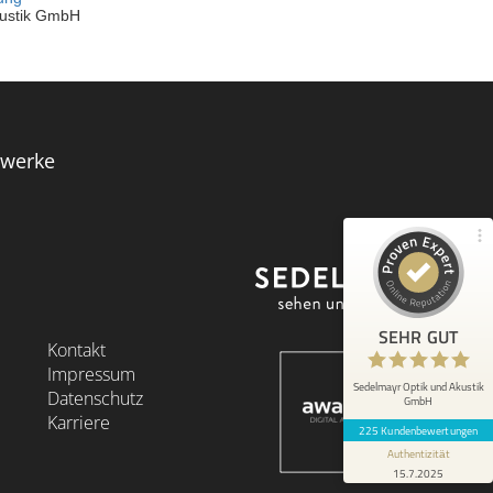
Kundenbewertungen und Erfahrungen zu
Sedelmayr Optik und Akustik GmbH
100%
SEHR GUT
Empfehlungen auf
ProvenExpert.com
4,89 / 5,00
zwerke
225
Bewertungen auf ProvenExpert.com
Blick aufs ProvenExpert-Profil werfen
SEHR GUT
Kontakt
Anonym
5
Impressum
Sehr gute Beratung & Betreuung. Herr
Sedelmayr Optik und Akustik
Datenschutz
GmbH
Wiesemann hat sich für mich sehr viel Zeit
Karriere
genommen und alle Fragen aus...
225 Kundenbewertungen
Authentizität
15.7.2025